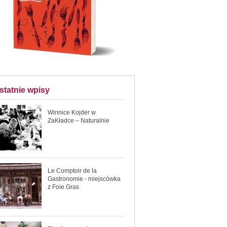
statnie wpisy
Winnice Kojder w
ZaKładce – Naturalnie
Le Comptoir de la
Gastronomie - miejscówka
z Foie Gras