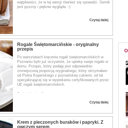
wątpliwości, że w tej wersji również się sprawdzi. Sernik
jest pyszny i pięknie wygląda :-)
Rodzaj dania:
Ciasto
Czytaj dalej
Rogale Świętomarcińskie - oryginalny
przepis
O
Po warsztatach kręcenia rogali świętomarcińskich w
Poznaniu było już oczywiste, że upiekę swoje rogale w
domu.
Przepis, który podaję jest odpowiednio
zmniejszoną proporcją oryginalnego, który otrzymałam
od Piotra Koperskiego z poznańskiej cukierni, od lat
specjalizującej się w wypiekaniu certyfikowanych przez
UE rogali świętomarcińskich.
Rodzaj dania:
Ciasto
Czytaj dalej
Krem z pieczonych buraków i papryki. Z
owczym serem