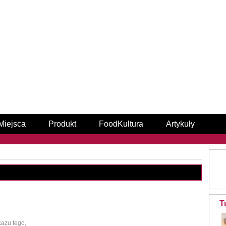
Miejsca
Produkt
FoodKultura
Artykuły
T
azu tego,