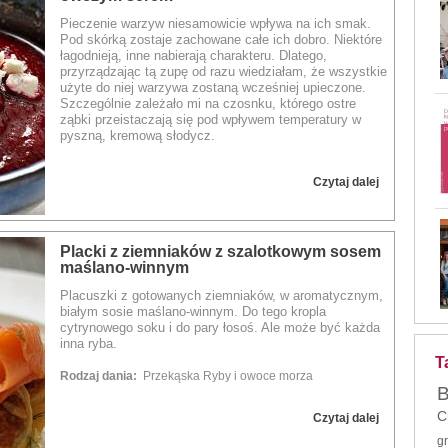
Pieczenie warzyw niesamowicie wpływa na ich smak.
Pod skórką zostaje zachowane całe ich dobro. Niektóre
łagodnieją, inne nabierają charakteru. Dlatego,
przyrządzając tą zupę od razu wiedziałam, że wszystkie
użyte do niej warzywa zostaną wcześniej upieczone.
Szczególnie zależało mi na czosnku, którego ostre
ząbki przeistaczają się pod wpływem temperatury w
pyszną, kremową słodycz.
Rodzaj dania:
Zupa
Czytaj dalej
Placki z ziemniaków z szalotkowym sosem
maślano-winnym
Placuszki z gotowanych ziemniaków, w aromatycznym,
białym sosie maślano-winnym. Do tego kropla
cytrynowego soku i do pary łosoś. Ale może być każda
inna ryba.
T
Rodzaj dania:
Przekąska
Ryby i owoce morza
B
C
Czytaj dalej
g