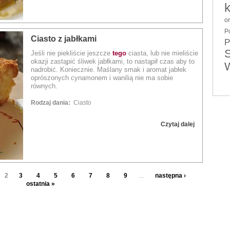
o
P
Ciasto z jabłkami
P
S
Jeśli nie piekliście jeszcze
tego
ciasta, lub nie mieliście
okazji zastąpić śliwek jabłkami, to nastąpił czas aby to
nadrobić. Koniecznie. Maślany smak i aromat jabłek
oprószonych cynamonem i wanilią nie ma sobie
równych.
Rodzaj dania:
Ciasto
Czytaj dalej
2
3
4
5
6
7
8
9
…
następna ›
ostatnia »