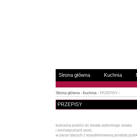
Strona główna
Kuchnia
Strona główna
›
Kuchnia
› PRZEPISY ›
PRZEPISY
kulinarna podróż do świata wybornego smaku
i aromatycznych woni,
w parze idących z wysublimowaną prostotą przek