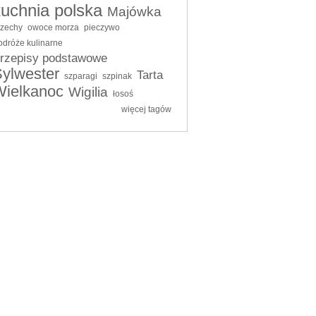
kuchnia polska
Majówka
rzechy
owoce morza
pieczywo
odróże kulinarne
rzepisy podstawowe
ylwester
Tarta
szparagi
szpinak
Wielkanoc
Wigilia
łosoś
więcej tagów