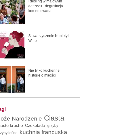
Riesling w majowym
deszczu - degustacja
komentowana
Stowarzyszenie Kobiety i
Wino
Nie tylko kuchenne
historie o miłości
agi
Ciasta
oże Narodzenie
iasto kruche
Czekolada
grzyby
kuchnia francuska
rzyby leśne