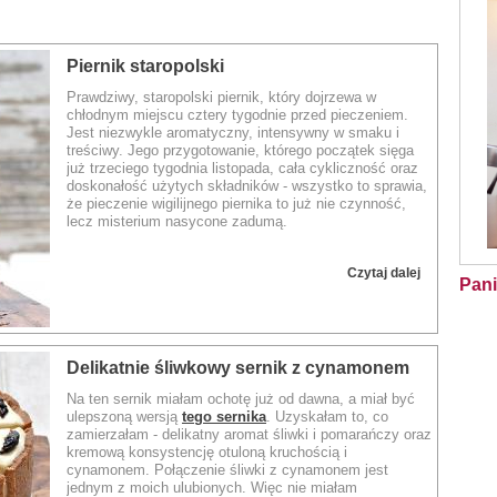
Piernik staropolski
Prawdziwy, staropolski piernik, który dojrzewa w
chłodnym miejscu cztery tygodnie przed pieczeniem.
Jest niezwykle aromatyczny, intensywny w smaku i
treściwy. Jego przygotowanie, którego początek sięga
już trzeciego tygodnia listopada, cała cykliczność oraz
doskonałość użytych składników - wszystko to sprawia,
że pieczenie wigilijnego piernika to już nie czynność,
lecz misterium nasycone zadumą.
Zapraszam na piernik staropolski. Z przepisu, który
Czytaj dalej
podaję uzyskałam dwa spore ciasta.
Pani
Rodzaj dania:
Ciasto
Delikatnie śliwkowy sernik z cynamonem
Na ten sernik miałam ochotę już od dawna, a miał być
ulepszoną wersją
tego sernika
.
Uzyskałam to, co
zamierzałam - delikatny aromat śliwki i pomarańczy oraz
kremową konsystencję otuloną kruchością i
cynamonem. Połączenie śliwki z cynamonem jest
jednym z moich ulubionych. Więc nie miałam