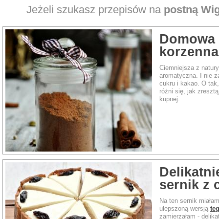
Jeżeli szukasz przepisów na
postną Wig
Domowa 
korzenna
Ciemniejsza z natury,
aromatyczna. I nie z
cukru i kakao. O tak
różni się, jak zresz
kupnej.
Delikatn
sernik z
Na ten sernik miałam
ulepszoną wersją
te
zamierzałam - delika