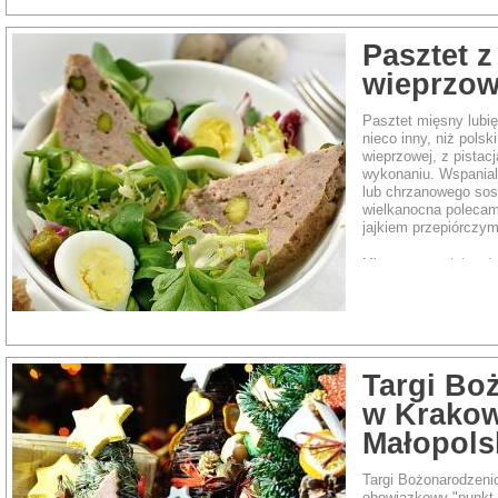
Rodzaj dania:
Ciasto
Pasztet z
wieprzowe
Pasztet mięsny lubię
nieco inny, niż polsk
wieprzowej, z pistacj
wykonaniu. Wspanial
lub chrzanowego sosu
wielkanocna polecam
jajkiem przepiórczym
Mięso na pasztet może
Masę możecie wzbogaci
(lub zamiast) orzecha
Rodzaj dania:
Mięsa
Targi Bo
w Krakowi
Małopols
Targi Bożonarodzeni
obowiązkowy "punkt