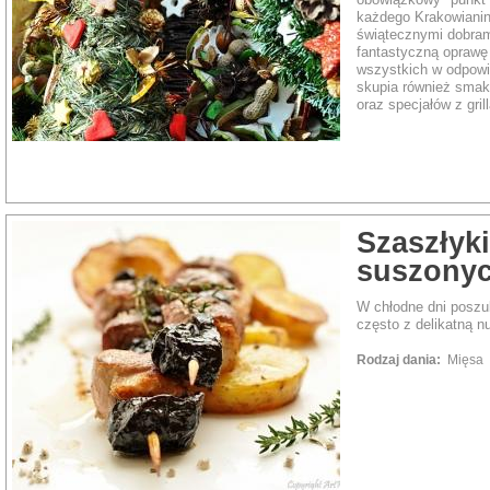
każdego Krakowianina
świątecznymi dobram
fantastyczną oprawę
wszystkich w odpowi
skupia również smak
oraz specjałów z grill
Szaszłyki
suszonyc
W chłodne dni poszu
często z delikatną n
Rodzaj dania:
Mięsa