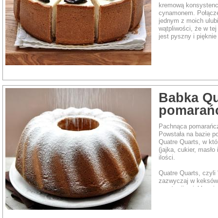
kremową konsystencj
cynamonem. Połącze
jednym z moich ulub
wątpliwości, że w tej
jest pyszny i pięknie
Rodzaj dania:
Ciasto
Babka Qu
pomarań
Pachnąca pomarańczą
Powstała na bazie po
Quatre Quarts, w kt
(jajka, cukier, masł
ilości.
Quatre Quarts, czyli 
zazwyczaj w keksówc
aranżacji upiekłam j
startą skórką z pom
pomarańczowym soki