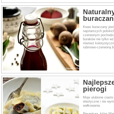
Naturaln
buraczan
Kwas buraczany jest
najstarszych polskic
czerwonym pochodzą
buraków nie tylko w
również kolorystyczn
rubinowo-czerwoną b
Najlepsze
pierogi
Moje ulubione ciasto
elastyczne i nie w
wałkowania.
Receptura, którą Wa