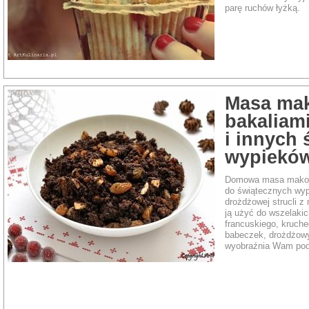
parę ruchów łyżką.
Masa ma
bakaliam
i innych
wypiekó
Domowa masa makowa
do świątecznych wyp
drożdżowej strucli 
ją użyć do wszelakic
francuskiego, kruche
babeczek, drożdżowy
wyobraźnia Wam pod