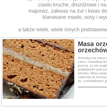
ciasto kruche, drożdżowe i na
majonez, zakwas na żur i kwas do
klarowane masło, sosy i wy
a także wiele, wiele innych podstawo
Masa orz
orzechów
Aromatyczna masa z
cukru i niewielkiej il
pyszna, że nie mogł
podjadaniem podczas
piernika. Masa spraw
nadzienie do kruchy
np. czekoladowym g
Po więcej przepis