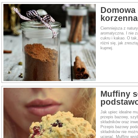
Domowa 
korzenna
Ciemniejsza z natury,
aromatyczna. I nie z
cukru i kakao. O tak
różni się, jak zresz
kupnej.
Muffiny s
podstaw
Jak upiec idealne mu
przepis bazowy, szyb
składników oraz inwe
Przepis bazowy podaj
składników nie można
ucierać. Muffiny wyj