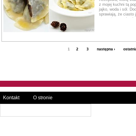
z mojej kuchni tą po
jajko, woda i sól. Do
sprawiają, że ciasto
przygotowywania pier
trwa ;-)
1
2
3
następna ›
ostatni
Kontakt
O stronie