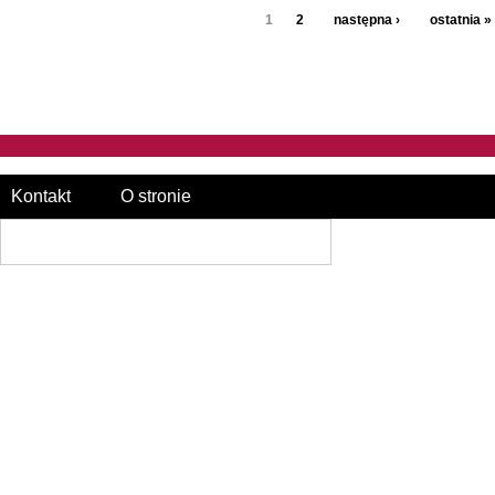
1
2
następna ›
ostatnia »
Kontakt
O stronie