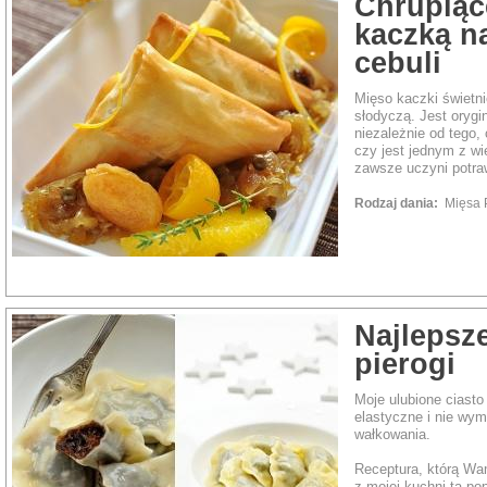
Chrupiące
kaczką na
cebuli
Mięso kaczki świetni
słodyczą. Jest orygi
niezależnie od tego,
czy jest jednym z wi
zawsze uczyni potra
Rodzaj dania:
Mięsa
Najlepsze
pierogi
Moje ulubione ciasto
elastyczne i nie w
wałkowania.
Receptura, którą Wa
z mojej kuchni tą po