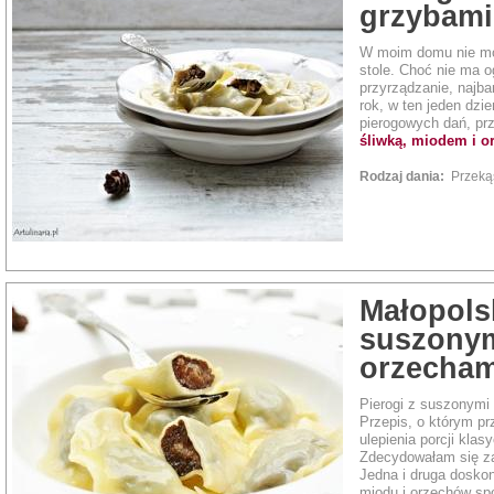
grzybami
W moim domu nie moż
stole. Choć nie ma 
przyrządzanie, najb
rok, w ten jeden dzi
pierogowych dań, p
śliwką, miodem i o
Rodzaj dania:
Przek
Małopolsk
suszonym
orzecham
Pierogi z suszonymi 
Przepis, o którym p
ulepienia porcji kla
Zdecydowałam się za
Jedna i druga doskon
miodu i orzechów s