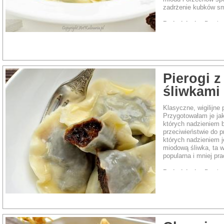
zadrżenie kubków s
Rodzaj dania:
Przeką
Pierogi 
śliwkami
Klasyczne, wigilijne
Przygotowałam je jak
których nadzieniem b
przeciwieństwie do 
których nadzieniem 
miodową śliwka, ta we
popularna i mniej pr
Rodzaj dania:
Przeką