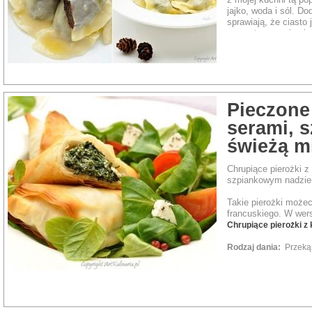
jajko, woda i sól. Do
sprawiają, że ciasto
przygotowywania pier
trwa ;-)
Pieczone 
serami, s
świeżą m
Chrupiące pierożki 
szpiankowym nadzien
Takie pierożki możec
francuskiego. W wer
Chrupiące pierożki z 
Rodzaj dania:
Przeką