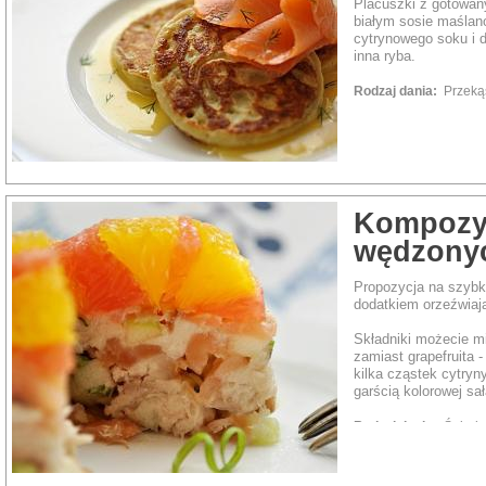
Placuszki z gotowa
białym sosie maślan
cytrynowego soku i 
inna ryba.
Rodzaj dania:
Przek
Kompozyc
wędzonyc
Propozycja na szybk
dodatkiem orzeźwia
Składniki możecie m
zamiast grapefruita - 
kilka cząstek cytryn
garścią kolorowej sał
Rodzaj dania:
Śniad
owoce morza