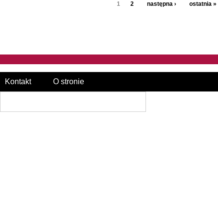
1
2
następna ›
ostatnia »
Kontakt
O stronie