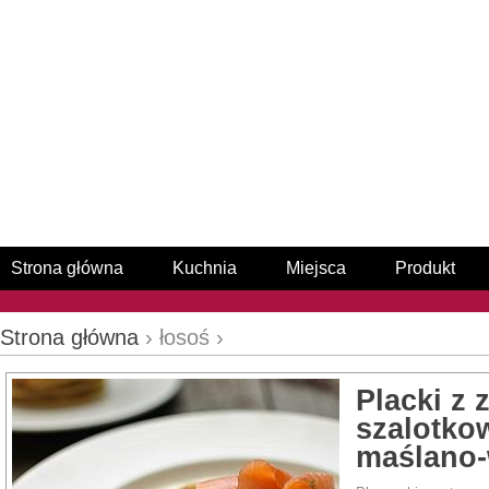
Strona główna
Kuchnia
Miejsca
Produkt
Strona główna
› łosoś ›
Placki z
szalotk
maślano