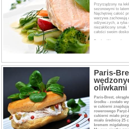
Przyrządzony na lek
sezonowymi to latem
Najchętniej całość p
warzywa zachowują c
odżywczych, a ryba s
niezakłócony smak. 
całości swoim dosk
Bardzo Wam polecam
połączenie.
Rodzaj dania:
Ryby i
Paris-Br
wędzonyc
oliwkami
Paris-Brest, okrągł
środku - zostało w
w cukierni znajdują
rowerowego Paryż-B
cukierni miało prz
miało średnicę 25 
kremem migdałow