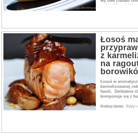
My owe ciastko zmn
nadzialiśmy lekki
serka, słonych ryb 
Rodzaj dania:
Przek
Łosoś m
przypraw
z karmel
na ragout 
borowik
Łosoś w aromatycz
karmelizowanej ceb
fasoli. Delikatnie 
komponuje się z b
Rodzaj dania:
Ryby i