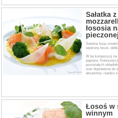
Sałatka z
mozzarel
łososia n
pieczone
Świetna fuzja smaków
wędzony łosoś, delik
W tej kompozycji na 
papryka. Kolorystycz
pozostałych składni
oraz doprawiona do s
aksamitny i bardzo 
Rodzaj dania:
Sałata
morza
Łosoś w 
winnym