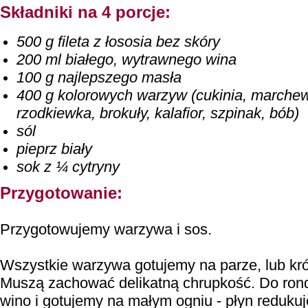
Składniki na 4 porcje:
500 g fileta z łososia bez skóry
200 ml białego, wytrawnego wina
100 g najlepszego masła
400 g kolorowych warzyw (cukinia, marchew
rzodkiewka, brokuły, kalafior, szpinak, bób)
sól
pieprz biały
sok z ¼ cytryny
Przygotowanie:
Przygotowujemy warzywa i sos.
Wszystkie warzywa gotujemy na parze, lub kr
Muszą zachować delikatną chrupkość. Do ron
wino i gotujemy na małym ogniu - płyn redukuj