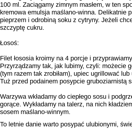
100 ml. Zaciągamy zimnym masłem, w ten sp
kremowa emulsja maślano-winna. Delikatnie p
pieprzem i odrobiną soku z cytryny. Jeżeli ch
szczyptę cukru.
Łosoś:
Filet łososia kroimy na 4 porcje i przyprawiam
Przyrządzamy tak, jak lubimy, czyli: możecie 
(tym razem tak zrobiłam), upiec ugrillować lub
Tuż przed podainem posypcie gruboziarnistą so
Warzywa wkładamy do ciepłego sosu i podgr
gorące. Wykładamy na talerz, na nich kładzie
sosem maślano-winnym.
To letnie danie warto posypać ulubionymi, świ