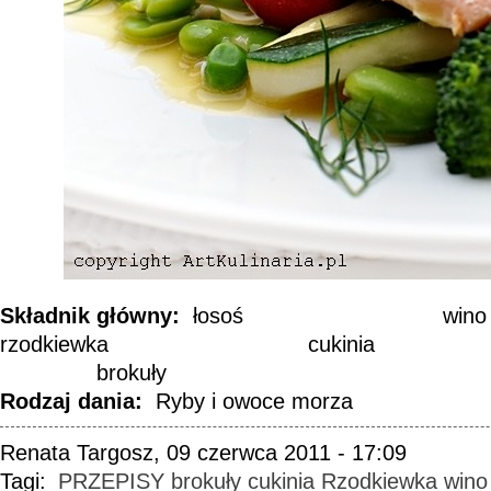
Składnik główny:
łosoś
win
rzodkiewka
cukinia
brokuły
Rodzaj dania:
Ryby i owoce morza
Renata Targosz, 09 czerwca 2011 - 17:09
Tagi:
PRZEPISY
brokuły
cukinia
Rzodkiewka
wino