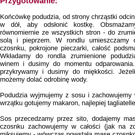
Przygotowanie:
Końcówkę podudzia, od strony chrząstki odc
w dół, aby odsłonić kostkę. Obsmażam
równomiernie ze wszystkich stron - do zrumi
solą i pieprzem. W rondlu umieszczamy c
czosnku, pokrojone pieczarki, całość podsm
Wkładamy do rondla zrumienione podudzi
winem i dusimy do momentu odparowania.
przykrywamy i dusimy do miękkości. Jeżeli
możemy dolać odrobinę wody.
Podudzia wyjmujemy z sosu i zachowujemy 
wrzątku gotujemy makaron, najlepiej tagliatelle
Sos przecedzamy przez sito, dodajemy masł
czosnku zachowujemy w całości (jak na zdj
miksujemy - wówczas powstałą masę czosnk