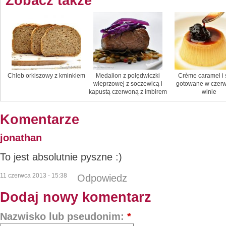
Zobacz także
Chleb orkiszowy z kminkiem
Medalion z polędwiczki
Crème caramel i 
wieprzowej z soczewicą i
gotowane w czer
kapustą czerwoną z imbirem
winie
Komentarze
jonathan
To jest absolutnie pyszne :)
11 czerwca 2013 - 15:38
Odpowiedz
Dodaj nowy komentarz
Nazwisko lub pseudonim:
*