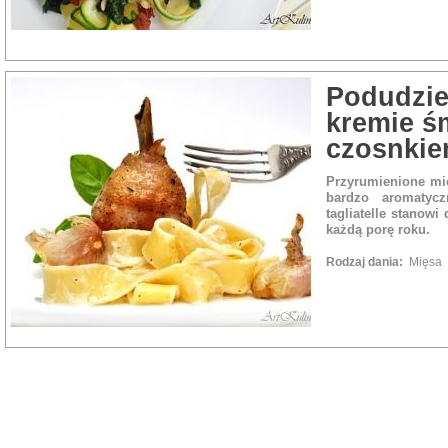
Rodzaj dania:
Przek
Podudzie
kremie ś
czosnki
Przyrumienione mię
bardzo aromatyc
tagliatelle stanowi
każdą porę roku.
Rodzaj dania:
Mięsa