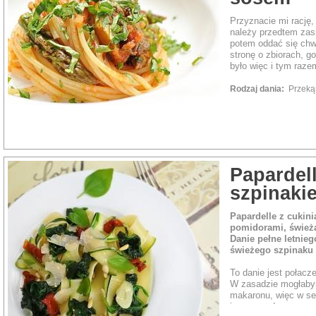
Przyznacie mi rację,
należy przedtem zas
potem oddać się chwi
stronę o zbiorach, g
było więc i tym raze
Rodzaj dania:
Przeką
Papardell
szpinaki
Papardelle z cukin
pomidorami, świeżą 
Danie pełne letnie
świeżego szpinaku i
To danie jest połacz
W zasadzie mogłabym
makaronu, więc w se
je przyrządzam.