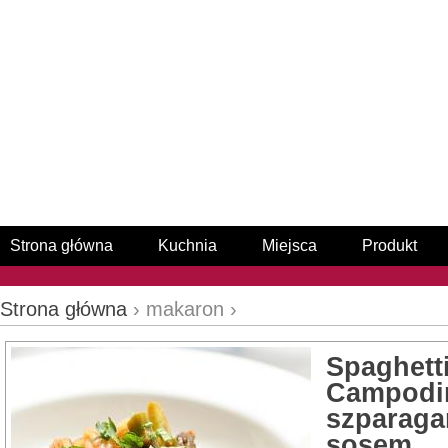
Strona główna
Kuchnia
Miejsca
Produkt
Strona główna
› makaron ›
Spaghetti
Campodim
szparaga
sosem