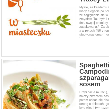
Myślę, ze każdemu z
kiedy sięgacie po no
że zagłębienie się w
zmysłów. Tak było i 
dniu swojej premiery
zapakowana.* Za okn
a w rękach 456 stron
studwunastoma (!) or
kulinarnymi.
Spaghetti
Campodim
szparaga
sosem
Przyznacie mi rację,
należy przedtem zas
potem oddać się chwi
stronę o zbiorach, g
było więc i tym raze