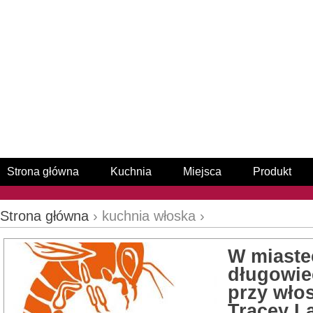
Strona główna
Kuchnia
Miejsca
Produkt
Strona główna
› kuchnia włoska ›
W miaste
długowie
przy włos
Tracey L