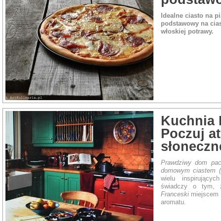
Idealne ciasto na p
podstawowy na cias
włoskiej potrawy.
Kuchnia 
Poczuj a
słonecznej
Prawdziwy dom pach
domowym ciastem (k
wielu inspirujący
świadczy o tym, 
Franceski
miejscem 
aromatu.