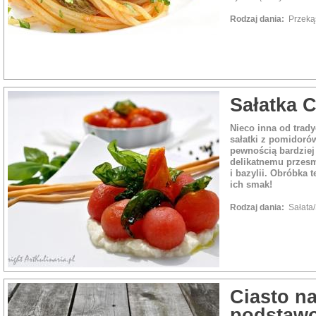
Rodzaj dania:
Przeką
Sałatka 
Nieco inna od trady
sałatki z pomidorów,
pewnością bardziej
delikatnemu przes
i bazylii. Obróbka
ich smak!
Rodzaj dania:
Sałata
Ciasto na
podstaw