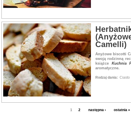
Herbatni
(Anyżowe
Camelli)
Anyżowe biscotti Ca
swoją rodzinną rece
książce
Kuchnia F
aromatyczne.
Rodzaj dania:
Ciasto
1
2
następna ›
ostatnia »