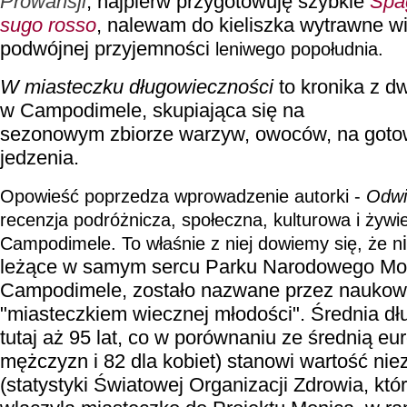
Prowansji
, najpierw przygotowuję szybkie
Spag
sugo rosso
, nalewam do kieliszka wytrawne wi
podwójnej przyjemności
leniwego popołudnia.
W miasteczku długowieczności
to kronika z d
w Campodimele, skupiająca się na
sezonowym zbiorze warzyw, owoców, na gotow
jedzenia.
Opowieść poprzedza wprowadzenie autorki -
Odwi
recenzja podróżnicza, społeczna, kulturowa i żyw
Campodimele. To właśnie z niej dowiemy się, że n
leżące w samym sercu Parku Narodowego Mon
Campodimele, zostało nazwane przez naukow
"miasteczkiem wiecznej młodości". Średnia dł
tutaj aż 95 lat, co w porównaniu ze średnią eu
mężczyzn i 82 dla kobiet) stanowi wartość ni
(statystyki Światowej Organizacji Zdrowia, któ