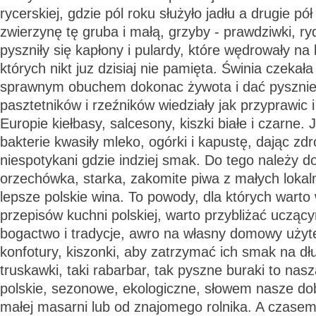
rycerskiej, gdzie pól roku służyło jadłu a drugie p
zwierzynę tę gruba i małą, grzyby - prawdziwki, r
pyszniły się kapłony i pulardy, które wędrowały na
których nikt juz dzisiaj nie pamięta. Świnia czekał
sprawnym obuchem dokonac żywota i dać pysznie
pasztetników i rzeźników wiedziały jak przyprawic 
Europie kiełbasy, salcesony, kiszki białe i czarne
bakterie kwasiły mleko, ogórki i kapustę, dając zdr
niespotykani gdzie indziej smak. Do tego należy d
orzechówka, starka, zakomite piwa z małych lokal
lepsze polskie wina. To powody, dla których warto
przepisów kuchni polskiej, warto przybliżać ucząc
bogactwo i tradycje, awro na własny domowy użyt
konfotury, kiszonki, aby zatrzymać ich smak na dł
truskawki, taki rabarbar, tak pyszne buraki to nas
polskie, sezonowe, ekologiczne, słowem nasze dobr
małej masarni lub od znajomego rolnika. A czasem