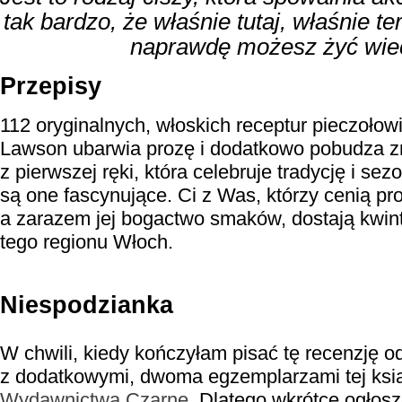
tak bardzo, że właśnie tutaj, właśnie ter
naprawdę możesz żyć wiec
Przepisy
112 oryginalnych, włoskich receptur pieczołow
Lawson ubarwia prozę i dodatkowo pobudza z
z pierwszej ręki, która celebruje tradycję i se
są one fascynujące. Ci z Was, którzy cenią pro
a zarazem jej bogactwo smaków, dostają kwint
tego regionu Włoch.
Niespodzianka
W chwili, kiedy kończyłam pisać tę recenzję od
z dodatkowymi, dwoma egzemplarzami tej ksią
Wydawnictwa Czarne
. Dlatego wkrótce ogłosz