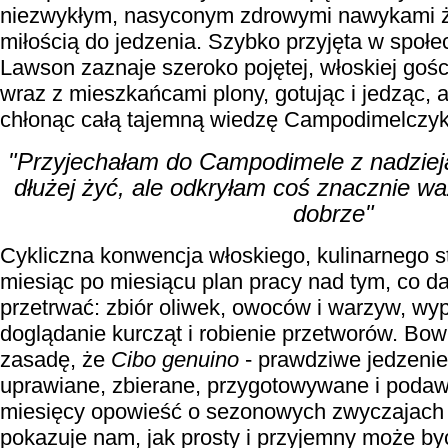
niezwykłym, nasyconym zdrowymi nawykami ż
miłością do jedzenia.
Szybko przyjęta w społe
Lawson zaznaje szeroko pojętej, włoskiej gośc
wraz z mieszkańcami plony, gotując i jedząc, 
chłonąc całą tajemną wiedzę Campodimelczyk
"Przyjechałam do Campodimele z nadzieją
dłużej żyć, ale odkryłam coś znacznie wa
dobrze"
Cykliczna konwencja włoskiego, kulinarnego s
miesiąc po miesiącu plan pracy nad tym, co 
przetrwać: zbiór oliwek, owoców i warzyw, wy
doglądanie kurcząt i robienie przetworów. Bo
zasadę, że
Cibo genuino
-
prawdziwe jedzenie
uprawiane, zbierane, przygotowywane i poda
miesięcy opowieść o sezonowych zwyczajach i
pokazuje nam, jak
prosty i przyjemny może być