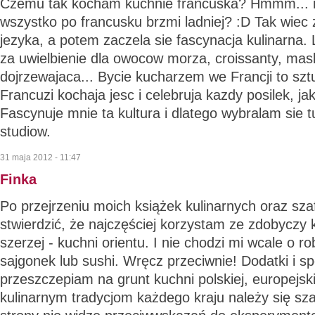
Czemu tak kocham kuchnie francuska? Hmmm... ni
wszystko po francusku brzmi ladniej? :D Tak wiec 
jezyka, a potem zaczela sie fascynacja kulinarna.
za uwielbienie dla owocow morza, croissanty, masl
dojrzewajaca... Bycie kucharzem we Francji to sztu
Francuzi kochaja jesc i celebruja kazdy posilek, ja
Fascynuje mnie ta kultura i dlatego wybralam sie tu
studiow.
31 maja 2012 - 11:47
Finka
Po przejrzeniu moich książek kulinarnych oraz sz
stwierdzić, że najczęściej korzystam ze zdobyczy k
szerzej - kuchni orientu. I nie chodzi mi wcale o ro
sajgonek lub sushi. Wręcz przeciwnie! Dodatki i s
przeszczepiam na grunt kuchni polskiej, europejs
kulinarnym tradycjom każdego kraju należy się sza