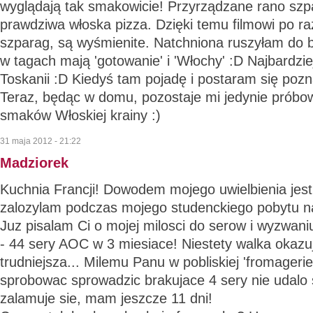
wyglądają tak smakowicie! Przyrządzane rano szpa
prawdziwa włoska pizza. Dzięki temu filmowi po r
szparag, są wyśmienite. Natchniona ruszyłam do bib
w tagach mają 'gotowanie' i 'Włochy' :D Najbardzi
Toskanii :D Kiedyś tam pojadę i postaram się poznać
Teraz, będąc w domu, pozostaje mi jedynie próbo
smaków Włoskiej krainy :)
31 maja 2012 - 21:22
Madziorek
Kuchnia Francji! Dowodem mojego uwielbienia jest 
zalozylam podczas mojego studenckiego pobytu na 
Juz pisalam Ci o mojej milosci do serow i wyzwani
- 44 sery AOC w 3 miesiace! Niestety walka okazuj
trudniejsza... Milemu Panu w pobliskiej 'fromagerie'
sprobowac sprowadzic brakujace 4 sery nie udalo si
zalamuje sie, mam jeszcze 11 dni!