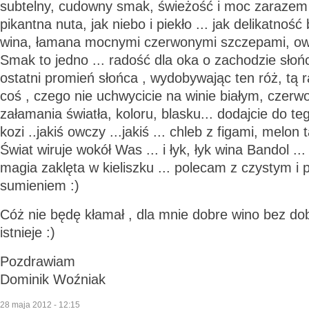
subtelny, cudowny smak, świeżość i moc zarazem
pikantna nuta, jak niebo i piekło ... jak delikatno
wina, łamana mocnymi czerwonymi szczepami, ow
Smak to jedno ... radość dla oka o zachodzie słoń
ostatni promień słońca , wydobywając ten róż, tą ra
coś , czego nie uchwycicie na winie białym, czerwo
załamania światła, koloru, blasku... dodajcie do teg
kozi ..jakiś owczy ...jakiś ... chleb z figami, melon 
Świat wiruje wokół Was ... i łyk, łyk wina Bandol ...
magia zaklęta w kieliszku ... polecam z czystym i
sumieniem :)
Cóż nie będę kłamał , dla mnie dobre wino bez dob
istnieje :)
Pozdrawiam
Dominik Woźniak
28 maja 2012 - 12:15