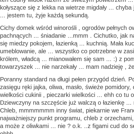
kołyszące się z lekka na wietrze migdały ... chyba 
... jestem tu, żyje każdą sekundą.
Cichy domek wśród winorośli , ogrodów pełnych o
pachnących ... śniadanie ...mmm . Cichutko, jak 
się miedzy pokojem, łazienką ... kuchnią. Mała kuc
umeblowanie, ale ... wszystko co potrzebne w zasi
królem, władcą ... mianowałem się sam ... :) z p
towarzyszek ... nie narzekały ... mam nadzieję , ż
Poranny standard na długi pełen przygód dzień. Po
zasięgu ręki jajka, oliwa, masło, świeże pomidory,
wielkości cukinii , pieczarki wielkości ... ehh co tu o
Dziewczyny na szczęście już walczą o łazienkę ..
Chleb, mmmmmmm inny świat, piekarnie we Francj
najważniejszy punkt programu, chleb z orzechami,
a może z oliwkami ... nie ? o.k. ..z figami cud do se
ohhh... .