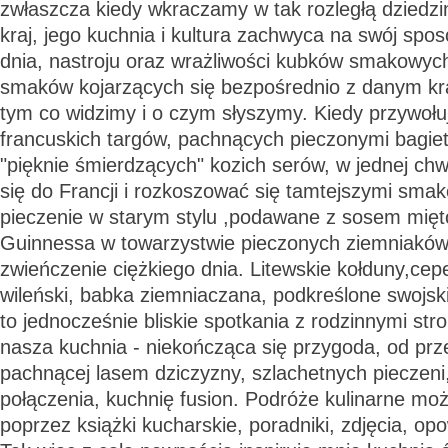
zwłaszcza kiedy wkraczamy w tak rozległą dziedzi
kraj, jego kuchnia i kultura zachwyca na swój spo
dnia, nastroju oraz wrażliwości kubków smakowy
smaków kojarzących się bezpośrednio z danym kr
tym co widzimy i o czym słyszymy. Kiedy przywoł
francuskich targów, pachnących pieczonymi bagiet
"pięknie śmierdzących" kozich serów, w jednej chw
się do Francji i rozkoszować się tamtejszymi smako
pieczenie w starym stylu ,podawane z sosem mię
Guinnessa w towarzystwie pieczonych ziemniaków
zwieńczenie ciężkiego dnia. Litewskie kołduny,cepel
wileński, babka ziemniaczana, podkreślone swojs
to jednocześnie bliskie spotkania z rodzinnymi str
nasza kuchnia - niekończąca się przygoda, od prz
pachnącej lasem dziczyzny, szlachetnych pieczen
połączenia, kuchnię fusion. Podróże kulinarne mo
poprzez książki kucharskie, poradniki, zdjęcia, op