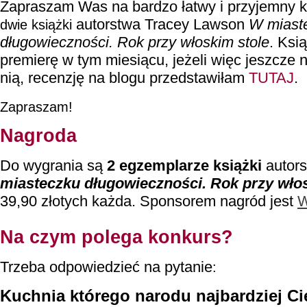
Zapraszam Was na bardzo łatwy i przyjemny k
autorstwa Tracey Lawson
W miast
dwie książki
długowieczności. Rok przy włoskim stole
.
Ksią
premierę w tym miesiącu, j
eżeli więc jeszcze n
nią, recenzję na blogu przedstawiłam
TUTAJ
.
Zapraszam!
Nagroda
Do wygrania są
2 egzemplarze książki
autor
miasteczku długowieczności. Rok przy wło
39,90 złotych każda.
Sponsorem nagród jest
W
Na czym polega konkurs?
Trzeba odpowiedzieć na pytanie
:
Kuchnia którego narodu najbardziej Cię