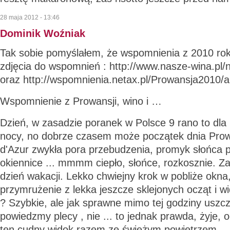
28 maja 2012 - 13:46
Dominik Woźniak
Tak sobie pomyślałem, że wspomnienia z 2010 rok
zdjęcia do wspomnień :
http://www.nasze-wina.pl
oraz
http://wspomnienia.netax.pl/Prowansja2010/a
Wspomnienie z Prowansji, wino i …
Dzień, w zasadzie poranek w Polsce 9 rano to dla
nocy, no dobrze czasem może początek dnia Prow
d'Azur zwykła pora przebudzenia, promyk słońca pr
okiennice ... mmmm ciepło, słońce, rozkosznie. Za
dzień wakacji. Lekko chwiejny krok w pobliże okna,
przymrużenie z lekka jeszcze sklejonych ocząt i wi
? Szybkie, ale jak sprawne mimo tej godziny uszczy
powiedzmy plecy , nie ... to jednak prawda, żyje,
ten cudny widok razem ze świeżym powietrzem ... 