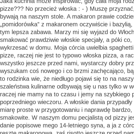
Jaka kuchnia może inspirować, gdy cała moja rodz
pizze??? No przecież włoska : - ) Muszę przyznać
bywają na naszym stole. A makaron prawie codzien
„pomidorówka” z makaronem oczywiście i bazylią,
tym lepsza zabawa. Marzy mi się wyjazd do Włoch
smakować prawdziwie włoskie specjały, a póki co,
wykrzesać w domu. Moja córcia uwielbia spaghetti
pizze, raczej nie jest to typowo włoska pizza, a rac
wszystko jeszcze przed nami, wystarczy dobry prz
wyszukam coś nowego i co brzmi zachęcająco, b
to rodzinka wie, że niedługo pojawi się to na naszy
szaleństwa kulinarne odbywają się u nas tylko w 
raczej nie mamy na to czasu i jemy na szybkiego
poprzedniego wieczoru. A włoskie dania przypadły
miarę proste w przygotowaniu i naprawdę bardzo, 
smakowite. W naszym domu pecjalistą od pizzy je
danie popisowe mego 14-letniego syna, a ja z cór
resztę makaronową, zaś risotto jeszcze przed nam