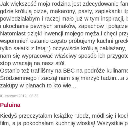
Jak większość moja rodzina jest zdecydowanie fan
gdzie królują pizze, makarony, pasty, zapiekanki itp
powiedziałabym i raczej mało już w tym inspiracji,
i ukochanie pewnych smaków, zapachów i połącze
Natomiast dzięki inwencji mojego męża i chęci pr
wspomnień ostanio często próbujemy kuchni grecki
tylko sałatki z fetą ;) oczywiście królują bakłażany
nam się wypracować właściwy sposób ich przygot
stop wracają na nasz stół.
Ostanio też trafiliśmy na BBC na podróże kulinar
Śródziemnego i zaczął nam się marzyć tadżin...a ż
zakupy w planach to kto wie...
01 czerwca 2012 - 08:22
Paluina
Kiedyś przeczytałam książkę "Jedz, módl się i kocha
film, a ja pokochałam kuchnię włoską! Wszystkie p