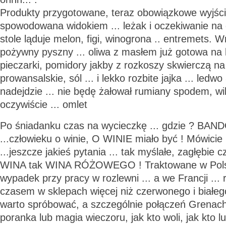
Produkty przygotowane, teraz obowiązkowe wyjście
spowodowana widokiem ... leżak i oczekiwanie na
stole ląduje melon, figi, winogrona .. entremets. 
pożywny pyszny ... oliwa z masłem już gotowa na 
pieczarki, pomidory jakby z rozkoszy skwierczą na p
prowansalskie, sól ... i lekko rozbite jajka ... ledwo
nadejdzie ... nie będę żałował rumiany spodem, wil
oczywiście ... omlet
Po śniadanku czas na wycieczkę ... gdzie ? BANDO
...człowieku o winie, O WINIE miało być ! Mówicie
...jeszcze jakieś pytania ... tak myślałe, zagłębie 
WINA tak WINA RÓŻOWEGO ! Traktowane w Polsce 
wypadek przy pracy w rozlewni ... a we Francji ..
czasem w sklepach więcej niż czerwonego i białego
warto spróbować, a szczególnie połączeń Grenache 
poranka lub magia wieczoru, jak kto woli, jak kto lub