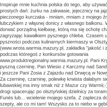
Inspiruje mnie kuchnia polska do tego, aby używ
prostych dań: żurku na zakwasie, jejecznicy na jaj
pieczonego kurczaka - mniam, mniam z mojego źró
lubczykiem z włąsnej donicy z własnego balkonu. W
dorwać porządną kiełbasę, którą ma się ochotę ch
zagryzając kawałkiem pysznego chleba. Czasem ud
pyszności podczas kulinarnych kiermaszy w Olszt
(
www.wrota.warmia.mazury.pl
, zakładka "jakość i 
podczas któregoś z konkursów gotowania
www.produktregionalny.warmia.mazury.pl
. Pani Kr
pyszną czerninę, Pan Wiesio z Karczmy nad Sand
i jeszcze Pani Zosia z Zajazdu nad Drwęcą w No
Za czerninę, czarninę, polewkę krwista dałabym się
lubawskiej ma inny smak niż z Mazur czy Warmii;
drogi spacerując po olsztyńskiej dzielnicy za torami
Funès lub... wcielenie mojego szefa. Z zaplecza 
szepty, ale co mi tam! Wszysko za to niebo w gębi