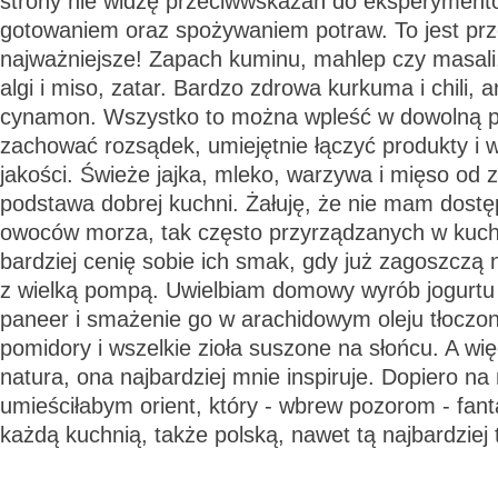
strony nie widzę przeciwwskazań do eksperymentow
gotowaniem oraz spożywaniem potraw. To jest pr
najważniejsze! Zapach kuminu, mahlep czy masali, 
algi i miso, zatar. Bardzo zdrowa kurkuma i chili, 
cynamon. Wszystko to można wpleść w dowolną po
zachować rozsądek, umiejętnie łączyć produkty i w
jakości. Świeże jajka, mleko, warzywa i mięso od 
podstawa dobrej kuchni. Żałuję, że nie mam dostę
owoców morza, tak często przyrządzanych w kuchn
bardziej cenię sobie ich smak, gdy już zagoszczą
z wielką pompą. Uwielbiam domowy wyrób jogurtu 
paneer i smażenie go w arachidowym oleju tłoczo
pomidory i wszelkie zioła suszone na słońcu. A wi
natura, ona najbardziej mnie inspiruje. Dopiero n
umieściłabym orient, który - wbrew pozorom - fant
każdą kuchnią, także polską, nawet tą najbardziej 