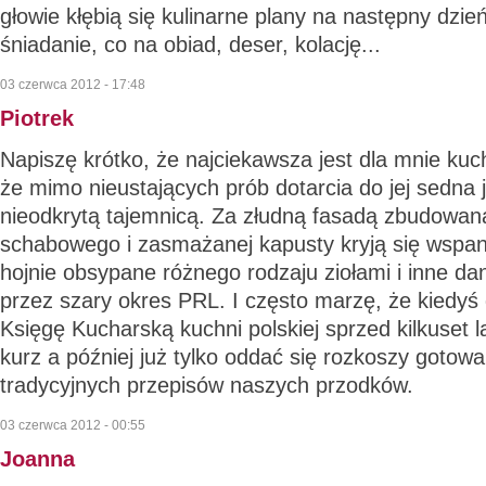
głowie kłębią się kulinarne plany na następny dzi
śniadanie, co na obiad, deser, kolację...
03 czerwca 2012 - 17:48
Piotrek
Napiszę krótko, że najciekawsza jest dla mnie kuch
że mimo nieustających prób dotarcia do jej sedna 
nieodkrytą tajemnicą. Za złudną fasadą zbudowaną
schabowego i zasmażanej kapusty kryją się wspani
hojnie obsypane różnego rodzaju ziołami i inne d
przez szary okres PRL. I często marzę, że kiedyś
Księgę Kucharską kuchni polskiej sprzed kilkuset l
kurz a później już tylko oddać się rozkoszy gotowa
tradycyjnych przepisów naszych przodków.
03 czerwca 2012 - 00:55
Joanna