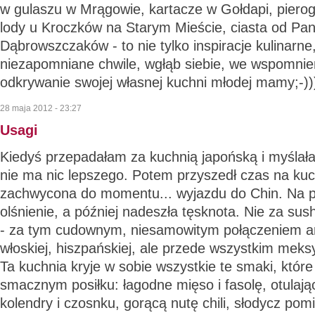
w gulaszu w Mrągowie, kartacze w Gołdapi, pierog
lody u Kroczków na Starym Mieście, ciasta od Pani
Dąbrowszczaków - to nie tylko inspiracje kulinarne
niezapomniane chwile, wgłąb siebie, we wspomnien
odkrywanie swojej własnej kuchni młodej mamy;-))
28 maja 2012 - 23:27
Usagi
Kiedyś przepadałam za kuchnią japońską i myślał
nie ma nic lepszego. Potem przyszedł czas na kuc
zachwycona do momentu... wyjazdu do Chin. Na po
olśnienie, a później nadeszła tęsknota. Nie za sush
- za tym cudownym, niesamowitym połączeniem a
włoskiej, hiszpańskiej, ale przede wszystkim meks
Ta kuchnia kryje w sobie wszystkie te smaki, które
smacznym posiłku: łagodne mięso i fasolę, otulaj
kolendry i czosnku, gorącą nutę chili, słodycz pom