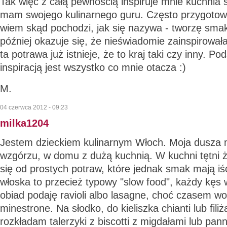
Tak więc z całą pewnością inspiruje mnie kuchnia ś
mam swojego kulinarnego guru. Często przygotowuj
wiem skąd pochodzi, jak się nazywa - tworzę smak
później okazuje się, że nieświadomie zainspirował
ta potrawa już istnieje, że to kraj taki czy inny. 
inspiracją jest wszystko co mnie otacza :)
M.
04 czerwca 2012 - 09:23
milka1204
Jestem dzieckiem kulinarnym Włoch. Moja dusza 
wzgórzu, w domu z dużą kuchnią. W kuchni tętni ży
się od prostych potraw, które jednak smak mają iś
włoska to przecież typowy "slow food", każdy kęs
obiad podaję ravioli albo lasagne, choć czasem wo
minestrone. Na słodko, do kieliszka chianti lub fili
rozkładam talerzyki z biscotti z migdałami lub pann