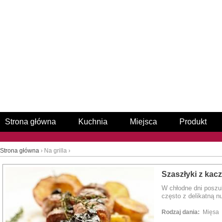
Strona główna
Kuchnia
Miejsca
Produkt
Strona główna
› Na grilla ›
Szaszłyki z kacz
W chłodne dni poszu
często z delikatną n
Rodzaj dania:
Mięsa