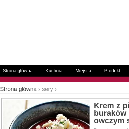
Strona główna
Kuchnia
Miejsca
Produkt
Strona główna
› sery ›
Krem z p
buraków i
owczym 