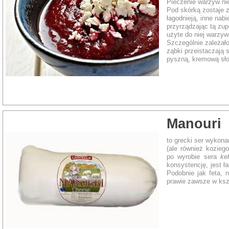
Pieczenie warzyw ni
Pod skórką zostaje z
łagodnieją, inne nabi
przyrządzając tą zup
użyte do niej warzy
Szczególnie zależało
ząbki przeistaczają
pyszną, kremową sł
Rodzaj dania:
Zupa
Manouri
to grecki ser wykon
(ale również koziego
po wyrobie sera
kef
konsystencję, jest 
Podobnie jak feta, 
prawie zawsze w kszt