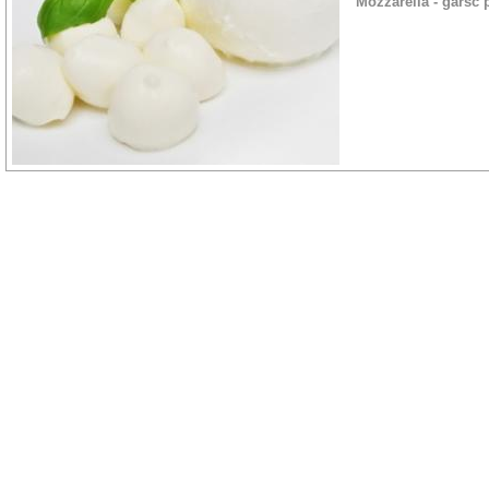
Mozzarella - garść 