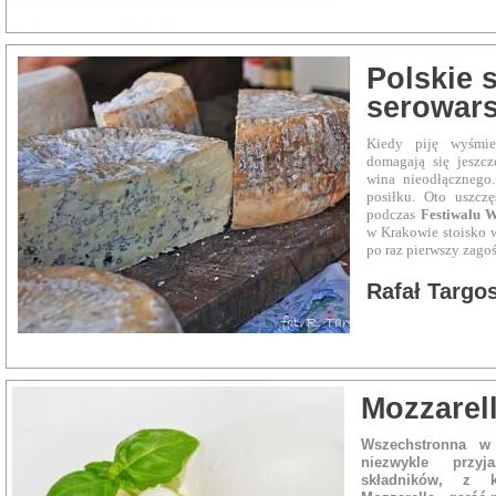
Polskie 
serowars
Kiedy piję wyśmi
domagają się jeszcz
wina nieodłącznego
posiłku. Oto uszczę
podczas
Festiwalu 
w Krakowie stoisko 
po raz pierwszy zagoś
Rafał Targos
Mozzarell
Wszechstronna w 
niezwykle przy
składników, z 