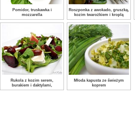
Pomidor, truskawka i
Roszponka z awokado, gruszką,
mozzarella
kozim twarożkiem i kroplą
orzechowego vinaigrette
Rukola z kozim serem,
Młoda kapusta ze świeżym
burakiem i daktylami,
koprem
doprawiona malinowo-
miodowym vinaigrette