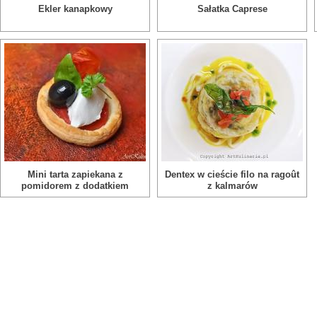
Ekler kanapkowy
Sałatka Caprese
Mini tarta zapiekana z
Dentex w cieście filo na ragoût
pomidorem z dodatkiem
z kalmarów
koziego twarożku