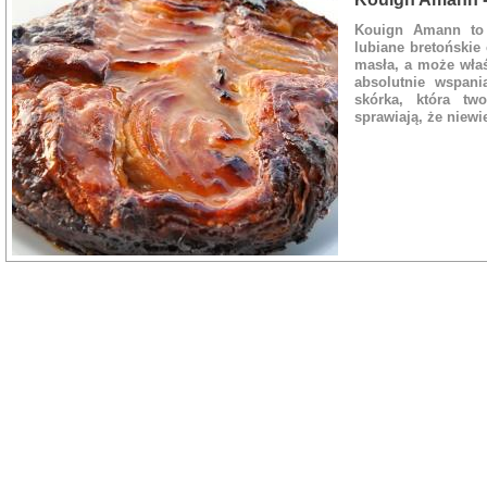
ciastem maślanym :-
Kouign Amann to n
lubiane bretońskie 
Rodzaj dania:
Ciasto
masła, a może właś
absolutnie wspani
skórka, która tw
sprawiają, że niewi