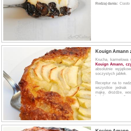
Rodzaj dania:
Ciasto
Kouign Amann z
Krucha, karmelowa 
Kouign Amann, czyl
absolutnie wyjątk
soczystych jabłek.
Receptur na to nadz
wszystkie jednak 
mąkę, drożdże, wod
każdym przypadku, 
duża ilość wody sp
maziste i klejące. 
skarmelizowane. Po p
wody i cukru :-) )
konsystencję, stru
kiedy delektowaliśm
Bretanii. Zapraszam
Kouign Amann -