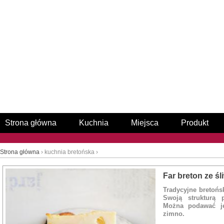
Strona główna
Kuchnia
Miejsca
Produkt
Strona główna
› kuchnia bretońska ›
Far breton ze ś
Tradycyjne bretońs
Swoją strukturą 
Można podawać je
zimno.