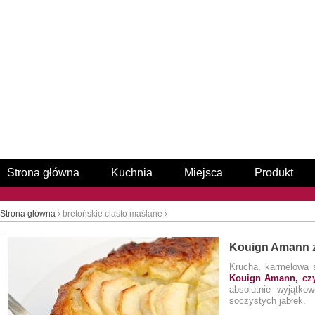
Strona główna
Kuchnia
Miejsca
Produkt
Strona główna
› bretońskie ciasto maślane ›
Kouign Amann z
Krucha, karmelowa 
Kouign Amann, czyl
absolutnie wyjątk
soczystych jabłek.