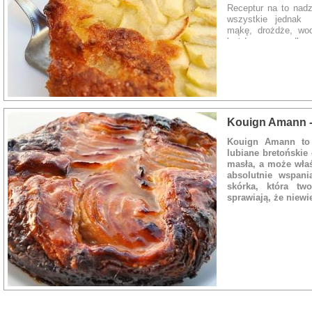
Receptur na to nadz
wszystkie jednak 
mąkę, drożdże, wod
każdym przypadku, 
duża ilość wody sp
maziste i klejące. 
skarmelizowane. Po p
wody i cukru :-) )
konsystencję, stru
kiedy delektowaliśm
Bretanii. Zapraszam
Kouign Amann -
ciastem maślanym :-
Kouign Amann to n
lubiane bretońskie 
Rodzaj dania:
Ciasto
masła, a może właś
absolutnie wspani
skórka, która tw
sprawiają, że niewi