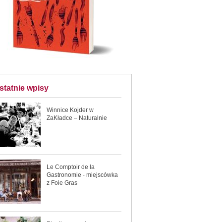
statnie wpisy
Winnice Kojder w
ZaKładce – Naturalnie
Le Comptoir de la
Gastronomie - miejscówka
z Foie Gras