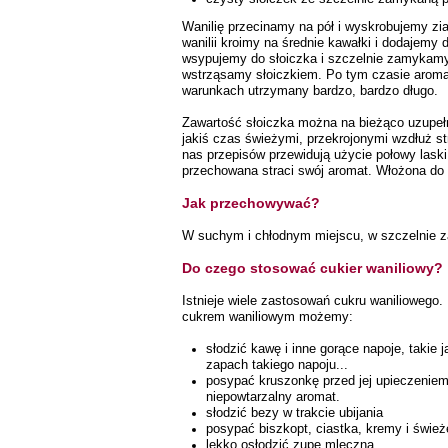
Wanilię przecinamy na pół i wyskrobujemy zi
wanilii kroimy na średnie kawałki i dodajemy 
wsypujemy do słoiczka i szczelnie zamykamy
wstrząsamy słoiczkiem. Po tym czasie aromat 
warunkach utrzymany bardzo, bardzo długo.
Zawartość słoiczka można na bieżąco uzupełni
jakiś czas świeżymi, przekrojonymi wzdłuż st
nas przepisów przewidują użycie połowy laski 
przechowana straci swój aromat. Włożona do 
Jak przechowywać?
W suchym i chłodnym miejscu, w szczelnie z
Do czego stosować cukier waniliowy?
Istnieje wiele zastosowań cukru waniliowego.
cukrem waniliowym możemy:
słodzić kawę i inne gorące napoje, takie
zapach takiego napoju...
posypać kruszonkę przed jej upieczeniem.
niepowtarzalny aromat.
słodzić bezy w trakcie ubijania
posypać biszkopt, ciastka, kremy i śwież
lekko osłodzić zupę mleczną