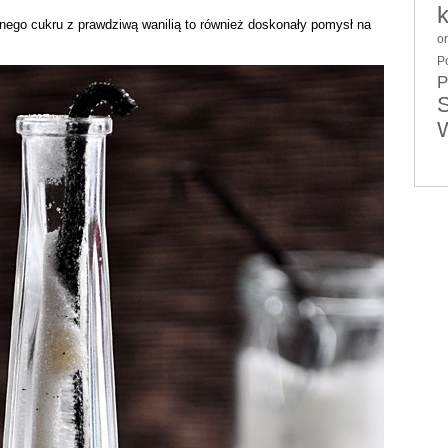
nego cukru z prawdziwą wanilią to również doskonały pomysł na
o
P
P
S