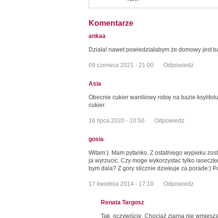
Komentarze
ankaa
Działa! nawet powiedziałabym że domowy jest ba
09 czerwca 2021 - 21:00
Odpowiedz
Asia
Obecnie cukier waniliowy robię na bazie ksylitol
cukier.
16 lipca 2020 - 10:50
Odpowiedz
gosia
Witam:). Mam pytanko. Z ostatniego wypieku zosta
ja wyrzucic. Czy moge wykorzystac tylko laseczk
bym dala? Z gory slicznie dziekuje za porade:) 
17 kwietnia 2014 - 17:10
Odpowiedz
Renata Targosz
Tak, oczywiście. Chociaż ziarna nie wmieszaj