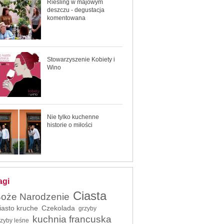
Riesling w majowym
deszczu - degustacja
komentowana
Stowarzyszenie Kobiety i
Wino
Nie tylko kuchenne
historie o miłości
agi
Ciasta
oże Narodzenie
iasto kruche
Czekolada
grzyby
kuchnia francuska
rzyby leśne