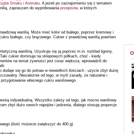
zypta Smaku i Aromatu
. A jeżeli po zaznajomieniu się z tematem
nilią, zapraszam do wypróbowania
przepisów
, w których
awdziwą wanilią. Może mieć kolor od białego, poprzez kremowy i
cukru białego, czy brązowego. Cukier z prawdziwą wanilią powinien
tetyczną waniliną. Uzyskuje się ją poprzez m.in. rozkład ligniny,
O
aki cukier dominuje na sklepowych półkach, choć - kiedy
umentów na temat żywności jest coraz większa, wprowadzili do
lii.
o dodaje się go do potraw w niewielkich ilościach - użycie zbyt dużej
czuwalny. Niezależnie od tego, w myśl zasady, że naturalne i
 przygotowanie własnego cukru waniliowego.
westią indywidualną. Wszystko zależy od tego, jak mocno waniliowy
am zbyt dużo swoich napojów i jedzenia, dlatego stosuję proporcje
zowego (ilość możecie zwiększyć do 400 g)
pokrywką