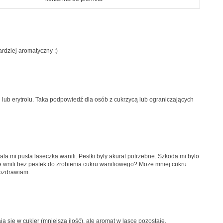
rdziej aromatyczny :)
u lub erytrolu. Taka podpowiedź dla osób z cukrzycą lub ograniczających
la mi pusta laseczka wanili. Pestki byly akurat potrzebne. Szkoda mi bylo
e wnili bez pestek do zrobienia cukru waniliowego? Moze mniej cukru
Pozdrawiam.
ą się w cukier (mniejsza ilość), ale aromat w lasce pozostaje.