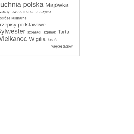
kuchnia polska
Majówka
rzechy
owoce morza
pieczywo
odróże kulinarne
rzepisy podstawowe
ylwester
Tarta
szparagi
szpinak
Wielkanoc
Wigilia
łosoś
więcej tagów