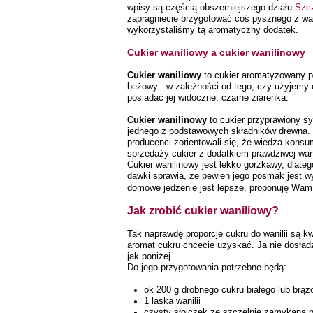
wpisy są częścią obszerniejszego działu
Szc
zapragniecie przygotować coś pysznego z wa
wykorzystaliśmy tą aromatyczny dodatek.
Cukier waniliowy a cukier wanili
n
owy
Cukier waniliowy
to cukier aromatyzowany pr
beżowy - w zależności od tego, czy użyjemy 
posiadać jej widoczne, czarne ziarenka.
Cukier wanili
n
owy
to cukier przyprawiony syn
jednego z podstawowych składników drewna. T
producenci zorientowali się, że wiedza kons
sprzedaży cukier z dodatkiem prawdziwej wani
Cukier wanilinowy jest lekko gorzkawy, dlateg
dawki sprawia, że pewien jego posmak jest wy
domowe jedzenie jest lepsze, proponuję Wam
Jak zrobić cukier waniliowy?
Tak naprawdę proporcje cukru do wanilii są k
aromat cukru chcecie uzyskać. Ja nie dosładz
jak poniżej.
Do jego przygotowania potrzebne będą:
ok 200 g drobnego cukru białego lub brą
1 laska wanilii
czysty słoiczek ze szczelnie zamykaną 