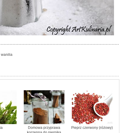
wanilia
ia
Domowa przyprawa
Pieprz czerwony (różowy)
korzenna do piernika