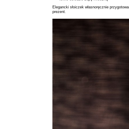
Elegancki słoiczek własnoręcznie przygotowa
prezent.