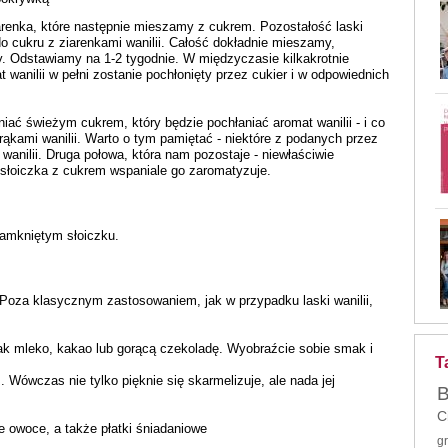
arenka, które następnie mieszamy z cukrem. Pozostałość laski
do cukru z ziarenkami wanilii. Całość dokładnie mieszamy,
. Odstawiamy na 1-2 tygodnie. W międzyczasie kilkakrotnie
wanilii w pełni zostanie pochłonięty przez cukier i w odpowiednich
ać świeżym cukrem, który będzie pochłaniać aromat wanilii - i co
rąkami wanilii. Warto o tym pamiętać - niektóre z podanych przez
wanilii. Druga połowa, która nam pozostaje - niewłaściwie
słoiczka z cukrem wspaniale go zaromatyzuje.
amkniętym słoiczku.
 Poza klasycznym zastosowaniem, jak w przypadku laski wanilii,
 jak mleko, kakao lub gorącą czekoladę. Wyobraźcie sobie smak i
T
 Wówczas nie tylko pięknie się skarmelizuje, ale nada jej
B
C
e owoce, a także płatki śniadaniowe
g