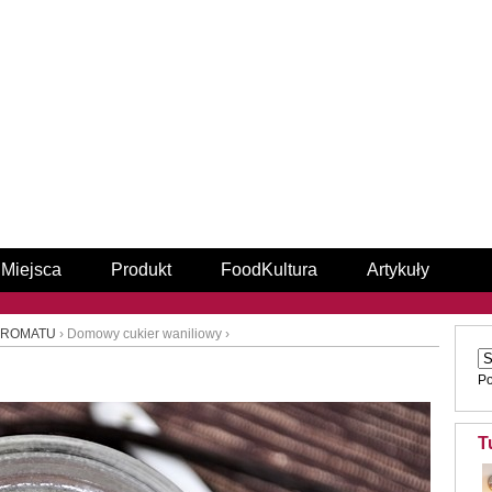
Miejsca
Produkt
FoodKultura
Artykuły
 AROMATU
› Domowy cukier waniliowy ›
P
T