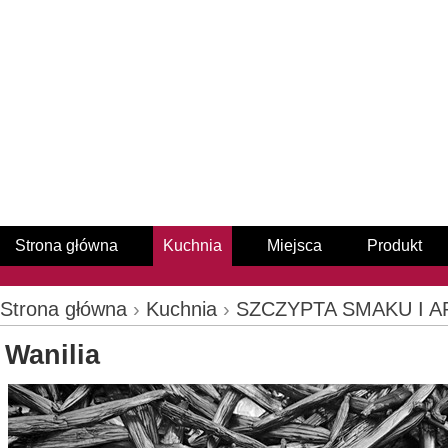
Strona główna
Kuchnia
Miejsca
Produkt
Strona główna
›
Kuchnia
›
SZCZYPTA SMAKU I 
Wanilia