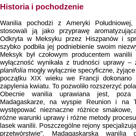
Historia i pochodzenie
Wanilia pochodzi z Ameryki Południowej,
stosowali ją jako przyprawę aromatyzując
Odkryta w Meksyku przez Hiszpanów i sp
szybko podbiła jej podniebienie swoim nie
Meksyk był czołowym producentem wanilii
wyłączność wynikała z trudności uprawy –
planifolia
mogły wyłącznie specyficzne, żyjąc
początku XIX wieku we Francji dokonano 
zapylenia kwiatu. To pozwoliło rozszerzyć po
Obecnie wanilia uprawiana jest, po
Madagaskarze, na wyspie Reunion i na Ta
występować nieznaczne różnice smakowe, 
różne warunki uprawy i różne metody procesu 
lasek wanilii. Poszczególne rejony specjalizuj
przetwórstwie”. Madagaskarska wanilia 