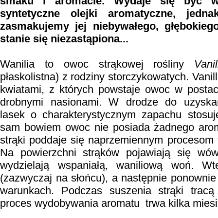
smaku i aromacie. Wydaje się być w
syntetyczne olejki aromatyczne, jedn
zasmakujemy jej niebywałego, głębokiego
stanie się niezastąpiona...
Wanilia to owoc strąkowej rośliny
Vani
płaskolistna) z rodziny storczykowatych. Vanil
kwiatami, z których powstaje owoc w postac
drobnymi nasionami. W drodze do uzyskan
lasek o charakterystycznym zapachu stosuj
sam bowiem owoc nie posiada żadnego arom
strąki poddaje się naprzemiennym procesom f
Na powierzchni strąków pojawiają się wówc
wydzielają wspaniałą, waniliową woń. Wt
(zazwyczaj na słońcu), a następnie ponownie
warunkach. Podczas suszenia strąki tracą
proces wydobywania aromatu trwa kilka mies