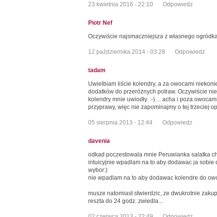
23 kwietnia 2016 - 22:10
Odpowiedz
Piotr Nef
Oczywiście najsmaczniejsza z własnego ogródka,
12 października 2014 - 03:28
Odpowiedz
tadam
Uwielbiam liście kolendry, a za owocami niekoni
dodatków do przeróżnych potraw. Oczywiście nie
kolendry mnie uwiodły. :-) ... acha i poza owocam
przyprawy, więc nie zapominajmy o tej trzeciej op
05 sierpnia 2013 - 12:44
Odpowiedz
davenia
odkad poczestowala mnie Peruwianka salatka ch
intuicyjnie wpadlam na to aby dodawac ja sobie do
wybor:)
nie wpadlam na to aby dodawac kolendre do owoco
musze natomiast stwierdzic, ze dwukrotnie zakupi
reszta do 24 godz. zwiedla...
02 czerwca 2013 - 22:49
Odpowiedz