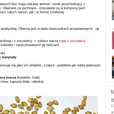
ieżych liści mają ciekawy aromat i smak przechodzący z
nny. Uważane za pachnące - stosowane są w kompozycjach
aci całych nasion, jak i w formie zmielonej.
 azjatyckiej. Obecna jest w wielu mieszankach przyprawowych, np.
fasolowa i z soczewicy -> zobacz naszą
zupę z soczewicy
ą kolendry i sproszkowanymi jej owocami.
zak)
 i
marynaty
 stosuje się jako ich składnik, a także - podobnie jak natka pietruszki
oce morza
(krewetki, krab)
archew, kapusta biała i włoska)
T
B
C
g