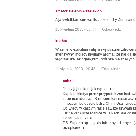
amator zielenin wszelakich
A ja uwielbiam surowe liście kolendry. Jem same
28 kwietnia 2013 - 03:44
Odpowiedz
kuchta
Właśnie wyrzuciłam całą miskę pysznej zdrowej 
intensywny, mdlący mydlany aromat, że nie da się
tego zielska jak ognia,brrr. Roślinka ma zdecyd
11 stycznia 2013 - 20:48
Odpowiedz
anka
Ja tez jej unikam jak ognia :-)
Kupilam kiedys przez przypadek zamiast swi
zupe pomidorowa. Brrrr, cierpka i niesmaczn
i mezowi, bo goscie byli z Chin i Usa i widocz
Od wtedy w kazdym razie zawsze urywam kawal
juz nawet widze roznice w listkach, ale co m
Pozdrawiam, Anka.
P.S. Super blog .... jakis taki inny od inny
przepisow :-)