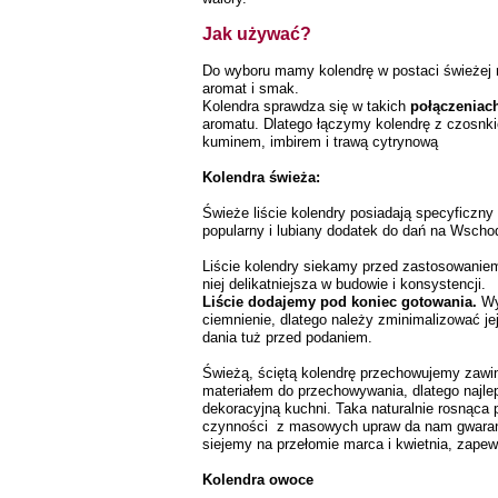
Jak używać?
Do wyboru mamy kolendrę w postaci świeżej 
aromat i smak.
Kolendra sprawdza się w takich
połączeniac
aromatu. Dlatego łączymy kolendrę z czosnkie
kuminem, imbirem i trawą cytrynową
Kolendra świeża:
Świeże liście kolendry posiadają specyficzny
popularny i lubiany dodatek do dań na Wscho
Liście kolendry siekamy przed zastosowaniem,
niej delikatniejsza w budowie i konsystencji.
Liście dodajemy pod koniec gotowania.
Wys
ciemnienie, dlatego należy zminimalizować jej
dania tuż przed podaniem.
Świeżą, ściętą kolendrę przechowujemy zawin
materiałem do przechowywania, dlatego najlep
dekoracyjną kuchni.
Taka naturalnie rosnąca 
czynności z masowych upraw da nam gwaranc
siejemy na przełomie marca i kwietnia, zapewn
Kolendra owoce