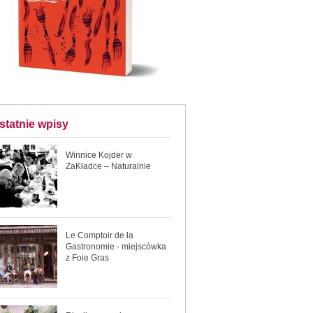
statnie wpisy
Winnice Kojder w
ZaKładce – Naturalnie
Le Comptoir de la
Gastronomie - miejscówka
z Foie Gras