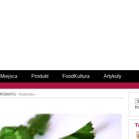
Miejsca
Produkt
FoodKultura
Artykuły
 AROMATU
› Kolendra ›
P
T