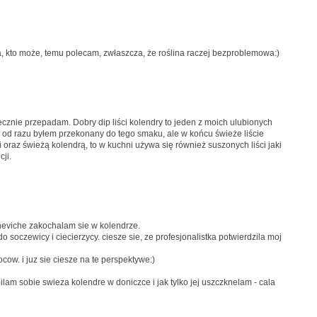
 kto może, temu polecam, zwłaszcza, że roślina raczej bezproblemowa:)
ecznie przepadam. Dobry dip liści kolendry to jeden z moich ulubionych
 od razu byłem przekonany do tego smaku, ale w końcu świeże liście
i oraz świeżą kolendrą, to w kuchni używa się również suszonych liści jaki
cji.
eviche zakochalam sie w kolendrze.
 soczewicy i ciecierzycy. ciesze sie, ze profesjonalistka potwierdzila moj
w. i juz sie ciesze na te perspektywe:)
lam sobie swieza kolendre w doniczce i jak tylko jej uszczknelam - cala