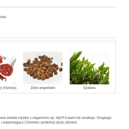
zioła
y (różowy)
Ziele angielskie
Szałwia
suwa metale ciężkie z organizmu np. rtęć!!! A wam nie smakuje. Drugiego
a i wspomagacz Chlorella i jesteśmy dużo zdrowsi.