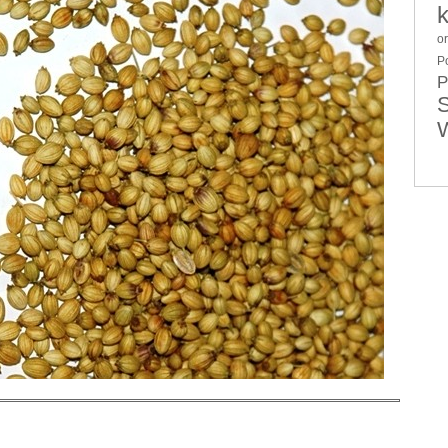
o
P
P
S