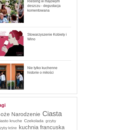
Riesling w majowym
deszczu - degustacja
komentowana
Stowarzyszenie Kobiety i
Wino
Nie tylko kuchenne
historie o miłości
agi
Ciasta
oże Narodzenie
iasto kruche
Czekolada
grzyby
kuchnia francuska
rzyby leśne