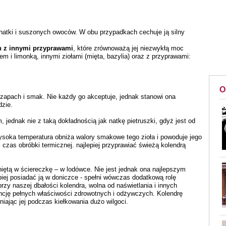
natki i suszonych owoców. W obu przypadkach cechuje ją silny
h z innymi przyprawami
, które zrównoważą jej niezwykłą moc
m i limonką, innymi ziołami (mięta, bazylia) oraz z przyprawami:
O
 zapach i smak. Nie każdy go akceptuje, jednak stanowi ona
dzie.
 jednak nie z taką dokładnością jak natkę pietruszki, gdyż jest od
oka temperatura obniża walory smakowe tego zioła i powoduje jego
 czas obróbki termicznej. najlepiej przyprawiać świeżą kolendrą
iętą w ściereczkę – w lodówce. Nie jest jednak ona najlepszym
iej posiadać ją w doniczce - spełni wówczas dodatkową rolę
przy naszej dbałości kolendra, wolna od naświetlania i innych
ję pełnych właściwości zdrowotnych i odżywczych. Kolendrę
iając jej podczas kiełkowania dużo wilgoci.