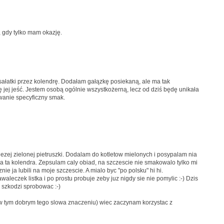
, gdy tylko mam okazję.
sałatki przez kolendrę. Dodałam gałązkę posiekaną, ale ma tak
 jej jeść. Jestem osobą ogólnie wszystkożerną, lecz od dziś będę unikała
owanie specyficzny smak.
ezej zielonej pietruszki. Dodalam do kotletow mielonych i posypalam nia
a ta kolendra. Zepsulam caly obiad, na szczescie nie smakowalo tylko mi
nie ja lubili na moje szczescie. A mialo byc "po polsku" hi hi.
eczek listka i po prostu probuje zeby juz nigdy sie nie pomylic :-) Dzis
i szkodzi sprobowac :-)
ch (w tym dobrym tego slowa znaczeniu) wiec zaczynam korzystac z