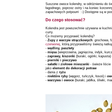
Suszone owoce kolendry, w odróżnieniu do św
łagodnego, poprzez ostry i na koniec korze
zapachowych potpourri :-) Dostępne są w post
Do czego stosować?
Kolendra jest powszechnie używana w kuchni
curry.
Co możemy przyprawić kolendrą?
-
Zupy z warzyw strączkowych
: grochowa, 
czerwonej
, którą przyprawiliśmy świeżą natk
-
wędliny, pasztety
-
mięsa
(wieprzowina, jagnięcina, indyk, kurc
-
zaprawy, kiszonki
(buraki, ogórki, kapusta)
-
pierniki i pieczywo
-
sałatki i ziołowe mieszanki
- świeże liście
jako
element do dekoracji potraw
- dania z
ryżu
-
niektóre ryby
(węgorz, tuńczyk, łosoś) i
ow
-
warzywa i owoce
(buraki, jabłka, śliwki, m