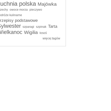
kuchnia polska
Majówka
rzechy
owoce morza
pieczywo
odróże kulinarne
rzepisy podstawowe
ylwester
Tarta
szparagi
szpinak
Wielkanoc
Wigilia
łosoś
więcej tagów