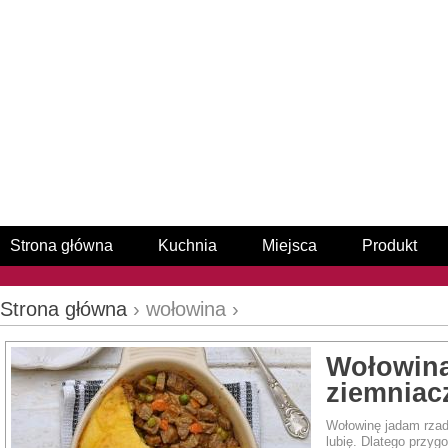
Strona główna
Kuchnia
Miejsca
Produkt
Strona główna
› wołowina ›
Wołowina
ziemniac
Wołowinę jadam rzadk
lubię. Dlatego przyg