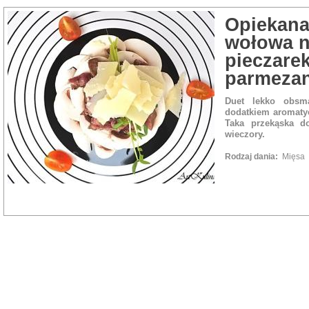
Opiekana
wołowa n
pieczare
parmeza
Duet lekko obsm
dodatkiem aromatyc
Taka przekąska do
wieczory.
Rodzaj dania:
Mięsa