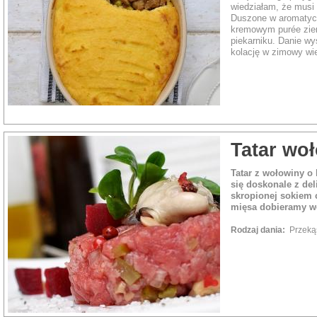
wiedziałam, że musi 
Duszone w aromatyc
kremowym purée zie
piekarniku. Danie wy
kolację w zimowy wi
Tatar wo
Tatar z wołowiny 
się doskonale z de
skropionej sokiem 
mięsa dobieramy w
Rodzaj dania:
Przek