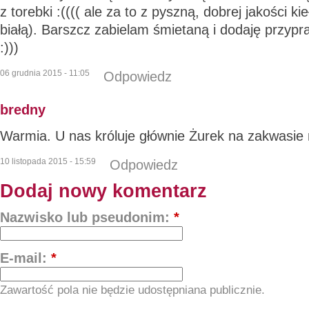
z torebki :(((( ale za to z pyszną, dobrej jakości ki
białą). Barszcz zabielam śmietaną i dodaję przyp
:)))
06 grudnia 2015 - 11:05
Odpowiedz
bredny
Warmia. U nas króluje głównie Żurek na zakwasi
10 listopada 2015 - 15:59
Odpowiedz
Dodaj nowy komentarz
Nazwisko lub pseudonim:
*
E-mail:
*
Zawartość pola nie będzie udostępniana publicznie.