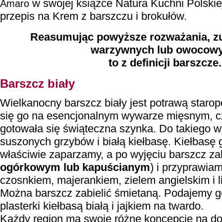
w swojej książce Natura Kuchni Polskiej
Amaro
przepis na Krem z barszczu i brokułów.
Reasumując powyższe rozważania, z
warzywnych lub owocowy
to z definicji barszcze.
Barszcz biały
Wielkanocny barszcz biały jest potrawą starop
się go na esencjonalnym wywarze mięsnym, cz
gotowała się świąteczna szynka.
Do takiego w
suszonych grzybów i białą kiełbasę. Kiełbasę 
właściwie zaparzamy, a po wyjęciu barszcz z
ogórkowym lub kapuścianym
) i przyprawiam
czosnkiem, majerankiem, zielem angielskim i 
Można barszcz zabielić śmietaną. Podajemy g
plasterki kiełbasą białą i jajkiem na twardo.
Każdy region ma swoje różne koncepcje na do