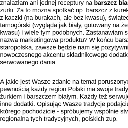
znalazłam ani jednej receptury na
barszcz bia
żurki. Za to można spotkać np. barszcz z kure
z kaczki (na burakach, ale bez kwasu), świąt
tarnogórski (wygląda jak biały, gotowany na ż
kwasu) i wiele tym podobnych. Zastanawiam się
nazwa marketingowa produktu? W końcu barsz
staropolska, zawsze będzie nam się pozytywni
nowoczesnego akcentu składnikowego dodatk
serwowanego dania.
A jakie jest Wasze zdanie na temat poruszon
pewnością każdy region Polski ma swoje trad
żurkiem i barszczem białym. Każdy też serwuj
inne dodatki. Opisując Wasze tradycje podajci
którego pochodzicie - spróbujemy wspólnie s
regionalną tych tradycyjnych, polskich zup.