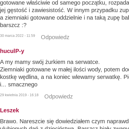
gotowane właściwie od samego początku, rozpadaj
jej gęstość i zawiesistość. W innym przypadku zup
a ziemniaki gotowane oddzielnie i na taką zupę ba
barszcz :?
30 marca 2022 - 11:59
Odpowiedz
huculP-y
A my mamy swój żurkiem na serwatce.
Ziemniaki gotowane w małej ilości wody, potem 
kostkę wędlina, a na koniec wlewamy serwatkę. Pie
i... smacznego
29 kwietnia 2019 - 16:18
Odpowiedz
Leszek
Brawo. Nareszcie się dowiedziałem czym naprawdę
ulubionych dań z dzieciństwa. Barszcz biały zwan