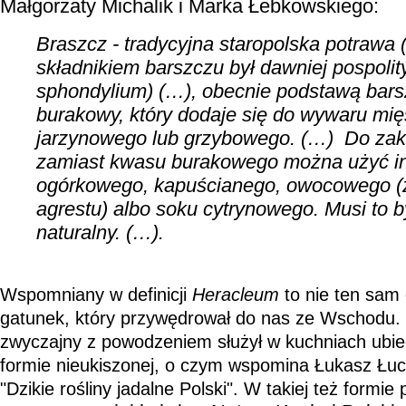
Małgorzaty Michalik i Marka Łebkowskiego:
Braszcz - tradycyjna staropolska potraw
składnikiem barszczu był dawniej pospoli
sphondylium) (…), obecnie podstawą bars
burakowy, który dodaje się do wywaru mię
jarzynowego lub grzybowego. (…) Do za
zamiast kwasu burakowego można użyć i
ogórkowego, kapuścianego, owocowego (z
agrestu) albo soku cytrynowego. Musi to 
naturalny. (…).
Wspomniany w definicji
Heracleum
to nie ten sam 
gatunek, który przywędrował do nas ze Wschodu. 
zwyczajny z powodzeniem służył w kuchniach ubieg
formie nieukiszonej, o czym wspomina Łukasz Łucz
"Dzikie rośliny jadalne Polski". W takiej też formie