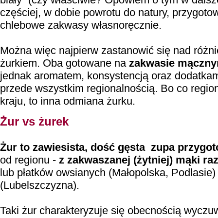
częściej, w dobie powrotu do natury, przygot
chlebowe zakwasy własnoręcznie.
Można więc najpierw zastanowić się nad różn
żurkiem. Oba gotowane na
zakwasie mączn
jednak aromatem, konsystencją oraz dodatkami
przede wszystkim regionalnością. Bo co regio
kraju, to inna odmiana żurku.
Żur vs żurek
Żur to zawiesista, dość gęsta zupa przyg
od regionu -
z zakwaszanej (żytniej) mąki ra
lub płatków owsianych (Małopolska, Podlasie)
(Lubelszczyzna).
Taki żur charakteryzuje się obecnością wycz