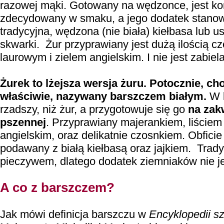
razowej mąki. Gotowany na wędzonce, jest ko
zdecydowany w smaku, a jego dodatek stanow
tradycyjna, wędzona (nie biała) kiełbasa lub 
skwarki. Żur przyprawiany jest dużą ilością cz
laurowym i zielem angielskim. I nie jest zabiel
Żurek to lżejsza wersja żuru.
Potocznie, ch
właściwie, nazywany barszczem białym.
W k
rzadszy, niż żur, a przygotowuje się go
na zak
pszennej
. Przyprawiany majerankiem, liściem
angielskim, oraz delikatnie czosnkiem. Obfici
podawany z białą kiełbasą oraz jajkiem. Trad
pieczywem, dlatego dodatek ziemniaków nie jes
A co z barszczem?
Jak mówi definicja barszczu w
Encyklopedii sz