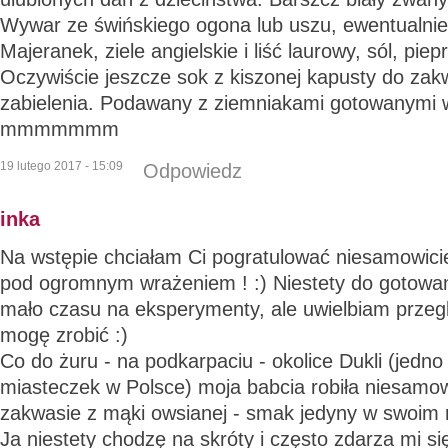
Wywar ze świńskiego ogona lub uszu, ewentualnie
Majeranek, ziele angielskie i liść laurowy, sól, pie
Oczywiście jeszcze sok z kiszonej kapusty do zak
zabielenia. Podawany z ziemniakami gotowanymi
mmmmmmm
19 lutego 2017 - 15:09
Odpowiedz
inka
Na wstępie chciałam Ci pogratulować niesamowici
pod ogromnym wrażeniem ! :) Niestety do gotowan
mało czasu na eksperymenty, ale uwielbiam przegl
mogę zrobić :)
Co do żuru - na podkarpaciu - okolice Dukli (jedno
miasteczek w Polsce) moja babcia robiła niesamow
zakwasie z mąki owsianej - smak jedyny w swoim r
Ja niestety chodzę na skróty i często zdarza mi się