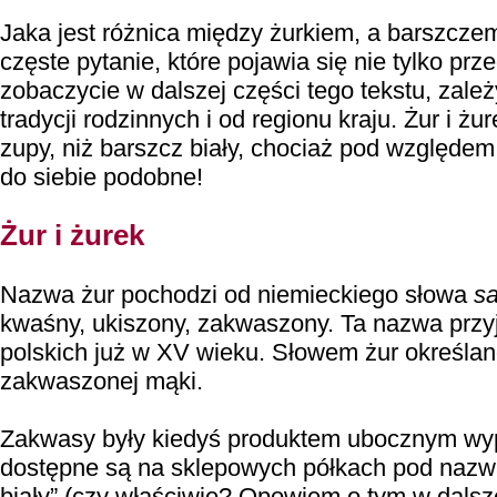
Jaka jest różnica między żurkiem, a barszcze
częste pytanie, które pojawia się nie tylko pr
zobaczycie w dalszej części tego tekstu, zależy
tradycji rodzinnych i od regionu kraju. Żur i żu
zupy, niż barszcz biały, chociaż pod względe
do siebie podobne!
Żur i żurek
Nazwa żur pochodzi od niemieckiego słowa
s
kwaśny, ukiszony, zakwaszony. Ta nazwa przyj
polskich już w XV wieku. Słowem żur określa
zakwaszonej mąki.
Zakwasy były kiedyś produktem ubocznym wyp
dostępne są na sklepowych półkach pod nazwą
biały” (czy właściwie? Opowiem o tym w dalsze