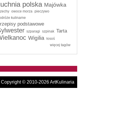
kuchnia polska
Majówka
rzechy
owoce morza
pieczywo
odróże kulinarne
rzepisy podstawowe
ylwester
Tarta
szparagi
szpinak
Wielkanoc
Wigilia
łosoś
więcej tagów
Copyright © 2010-2026 ArtKulinaria