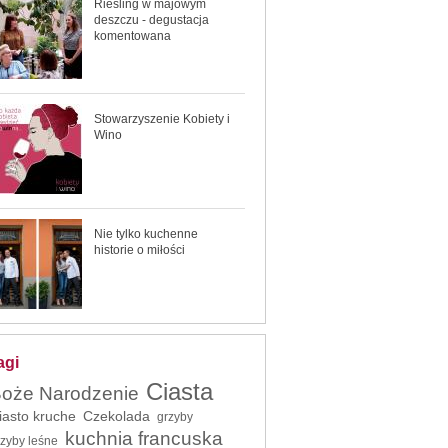
Riesling w majowym
deszczu - degustacja
komentowana
Stowarzyszenie Kobiety i
Wino
Nie tylko kuchenne
historie o miłości
agi
Ciasta
oże Narodzenie
iasto kruche
Czekolada
grzyby
kuchnia francuska
rzyby leśne