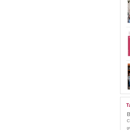
T
B
C
g