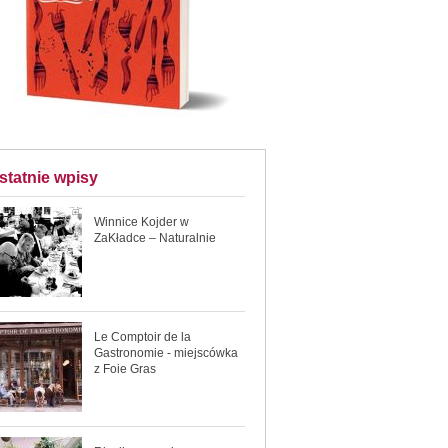
statnie wpisy
Winnice Kojder w
ZaKładce – Naturalnie
Le Comptoir de la
Gastronomie - miejscówka
z Foie Gras