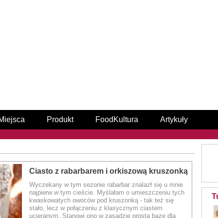
Miejsca
Produkt
FoodKultura
Artykuły
Ciasto z rabarbarem i orkiszową kruszonką
Wyczekany w tym sezonie rabarbar znalazł się u mnie
najpierw w tym cieście. Myślałam o umieszczeniu tych
T
kwaskowatych owoców pod kruszonką - tak też się
stało, lecz w połączeniu z klasycznym ciastem
ucieranym. Stanowi ono w zasadzie prostą bazę dla