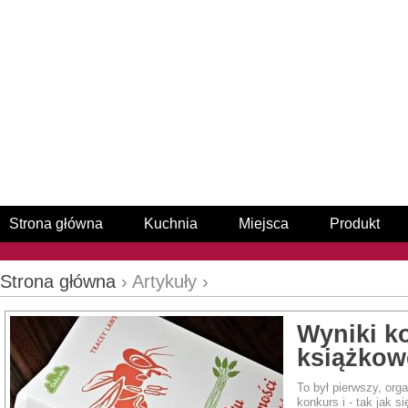
Strona główna
Kuchnia
Miejsca
Produkt
Strona główna
› Artykuły ›
Wyniki k
książko
To był pierwszy, org
konkurs i - tak jak s