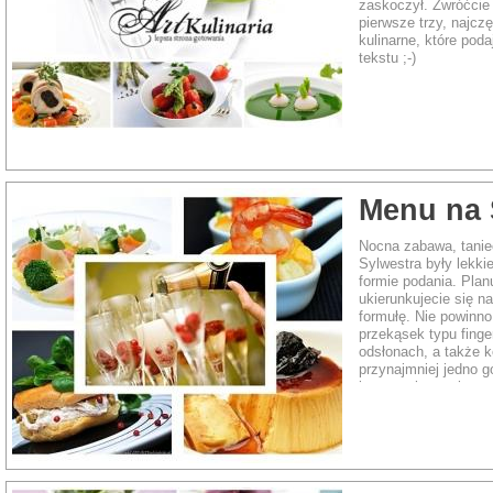
zaskoczył. Zwróćcie
pierwsze trzy, najcz
kulinarne, które pod
tekstu ;-)
Menu na 
Nocna zabawa, taniec
Sylwestra były lekki
formie podania.
Plan
ukierunkujecie się n
formułę. Nie powinn
przekąsek typu finge
odsłonach, a także 
przynajmniej jedno g
i zapewni energię na