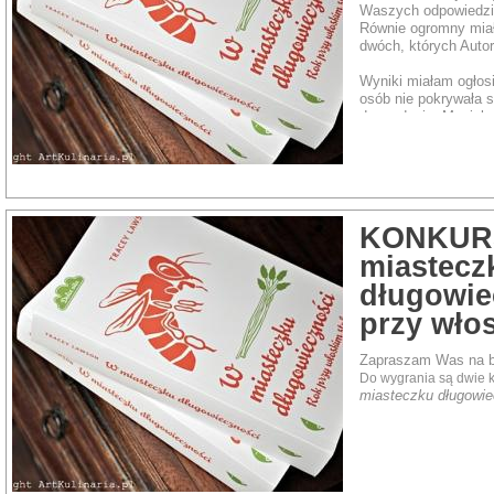
Waszych odpowiedzi 
Równie ogromny mia
dwóch, których Autor
Wyniki miałam ogłosi
osób nie pokrywała s
do rozdania. Musiała
podejść do niego raz
Dziękuję Wam za to, 
swoich kulinarnych in
KONKUR
miastecz
długowie
przy wło
Zapraszam Was na ba
Do wygrania są dwie 
miasteczku długowie