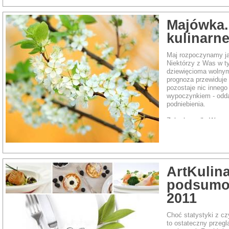
Majówka.
kulinarn
Maj rozpoczynamy j
Niektórzy z Was w ty
dziewięcioma wolnym
prognoza przewiduje 
pozostaje nic inneg
wypoczynkiem - odd
podniebienia.
Zebrałam dla Was prz
uprzyjemnią Waszą 
Udanego wypoczynku
ArtKulina
podsumo
2011
Choć statystyki z cz
to ostateczny przegl