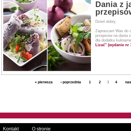
Dania z j
przepisó
Dzień dobry,
Zapraszam Was do ob
przepisów na dania z
dla dodatku kulinar
Lizać" (wydanie nr 3
« pierwsza
‹ poprzednia
1
2
3
4
nas
Kontakt
O stronie